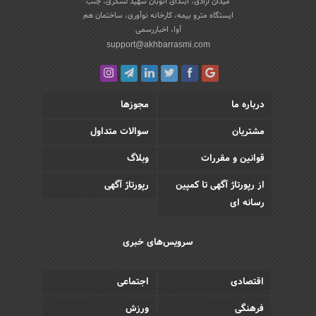
میدان آزادی، ابتدای اتوبان شهید لشکری، جنب
ایستگاه مترو بیمه، کارخانه نوآوری، ساختمان هم
آوا، اخباررسمی
support@akhbarrasmi.com
درباره ما
مجوزها
مشتریان
سوالات متداول
قوانین و مقررات
وبلاگ
از رپورتاژ آگهی تا کمپین
رپورتاژ آگهی
رسانه ای
سرویس‌های خبری
اقتصادی
اجتماعی
فرهنگی
ورزش