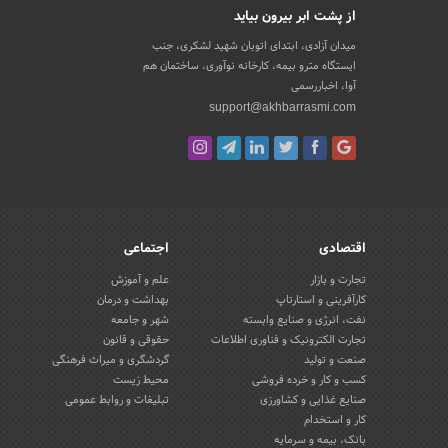
از پشت ابر بیرون بیاید
میدان آزادی، ابتدای اتوبان شهید لشکری، جنب
ایستگاه مترو بیمه، کارخانه نوآوری، ساختمان هم
آوا، اخباررسمی
support@akhbarrasmi.com
اقتصادی
اجتماعی
تجارت و بازار
علم و آموزش
کارآفرینی و استارتاپ
بهداشت و درمان
نفت، انرژی و صنایع وابسته
شهر و جامعه
تجارت الکترونیک و فناوری اطلاعات
حقوقی و قانون
صنعت و تولید
گردشگری و میراث فرهنگی
کسب و کار و خرده فروشی
محیط زیست
صنایع غذایی و کشاورزی
تبلیغات و روابط عمومی
کار و استخدام
بانک، بیمه و سرمایه