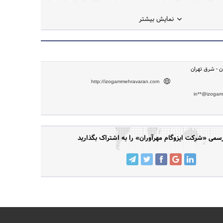
لمللی، به طور حرفه‌ای و با کیفیت بالا خدمات اجرایی ایزوگامی را
نمایش بیشتر
ان - شرق تهران
http://izogammehravaran.com
in**@izoga
می «شرکت ایزوگام مهرآوران» را به اشتراک بگذارید