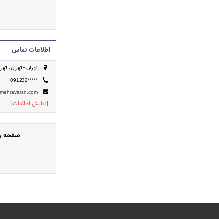
استانداردهای بین‌ا
ارائه می‌دهند.
اطلاعات تماس
تهران - تهران، تهر
091232*****
mmehravaran.com
[نمایش اطلاعات]
صفحه رس