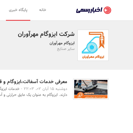
اخبار
خانه
پایگاه خبری
رسمی
-
شرکت ایزوگام مهرآوران
اخبار
ایزوگام مهرآوران
تایید
سایر صنایع
شده
شرکت‌ها،
سازمان‌ها
معرفی خدمات آسفالت،ایزوگام و قی
دوشنبه 15 آبان 02، 22:03 -
خدمات ایزوگ
و
دارند. ایزوگام به عنوان یک عایق حرارتی و آ
روابط
عمومی‌ها