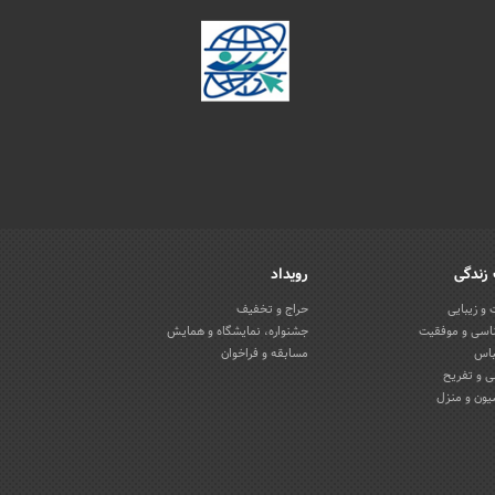
زندگی
رویداد
و زیبایی
حراج و تخفیف
اسی و موفقیت
جشنواره، نمایشگاه و همایش
باس
مسابقه و فراخوان
 و تفریح
یون و منزل