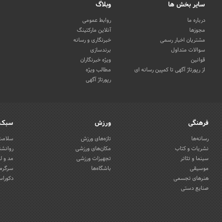
سایر بخش ها
وبلاگ
درباره ما
روابط عمومی
مجوزها
آنلاین مارکتینگ
مشتریان اخبار رسمی
خبرنگاری و رسانه
سوالات متداول
برندسازی
قوانین
ویژه خبرنگاران
از رپورتاژ آگهی تا کمپین رسانه ای
مطالب ویژه
رپورتاژ آگهی
فرهنگی
ورزش
سبک 
رسانه‌ها
تازه‌های ورزش
سلامت 
نشریات و کتاب
مکان‌های ورزشی
روانشن
سینما و تئاتر
تجهیزات ورزشی
مد و ل
موسیقی
باشگاه‌ها
سرگرمی
هنرهای تجسمی
دکوراس
صنایع دستی