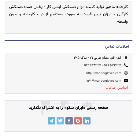
کارخانه ماهور تولید کننده انواع دستکش ایمنی کار - پخش عمده دستکش
کارگری با ارزان ترین قیمت به صورت مستقیم از درب کارخانه و بدون
واسطه
اطلاعات تماس
قم - قم، معلم غربی 21 - پلاک 305
-
025377*****
099263*****
http://mahoorgloves.com
in**@mahoorgloves.com
[نمایش اطلاعات]
صفحه رسمی «ایران سکو» را به اشتراک بگذارید