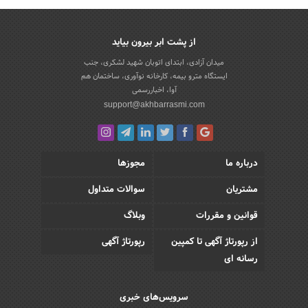
از پشت ابر بیرون بیاید
میدان آزادی، ابتدای اتوبان شهید لشکری، جنب
ایستگاه مترو بیمه، کارخانه نوآوری، ساختمان هم
آوا، اخباررسمی
support@akhbarrasmi.com
درباره ما
مجوزها
مشتریان
سوالات متداول
قوانین و مقررات
وبلاگ
از رپورتاژ آگهی تا کمپین
رپورتاژ آگهی
رسانه ای
سرویس‌های خبری