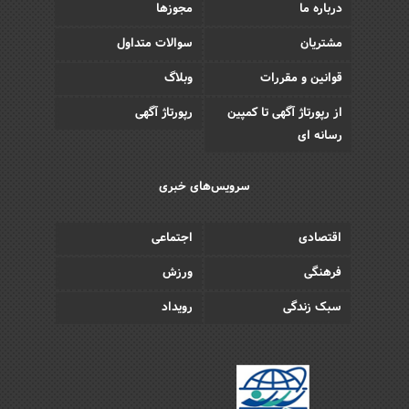
درباره ما
مجوزها
مشتریان
سوالات متداول
قوانین و مقررات
وبلاگ
از رپورتاژ آگهی تا کمپین
رپورتاژ آگهی
رسانه ای
سرویس‌های خبری
اقتصادی
اجتماعی
فرهنگی
ورزش
سبک زندگی
رویداد