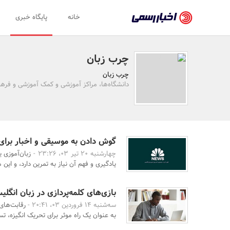
اخبار
خانه
پایگاه خبری
رسمی
-
چرب زبان
اخبار
چرب زبان
تایید
دانشگاه‌ها، مراکز آموزشی و کمک آموزشی و فره
شده
شرکت‌ها،
سازمان‌ها
گوش دادن به موسیقی و اخبار برای 
چهارشنبه 20 تیر 03، 23:26 -
زبان‌آموزی 
و
یادگیری و فهم آن نیاز به تمرین دارد، و این م
روابط
عمومی‌ها
بازی‌های کلمه‌پردازی در زبان انگلی
سه‌شنبه 14 فروردین 03، 20:41 -
رقابت‌های
به عنوان یک راه موثر برای تحریک انگیزه، تسل