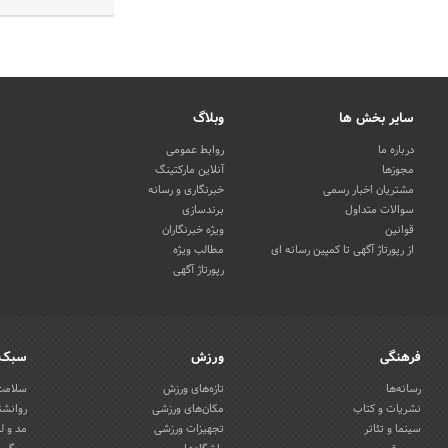
سایر بخش ها
وبلاگ
درباره ما
روابط عمومی
مجوزها
آنلاین مارکتینگ
مشتریان اخبار رسمی
خبرنگاری و رسانه
سوالات متداول
برندسازی
قوانین
ویژه خبرنگاران
از رپورتاژ آگهی تا کمپین رسانه ای
مطالب ویژه
رپورتاژ آگهی
فرهنگی
ورزش
سبک 
رسانه‌ها
تازه‌های ورزش
سلامت 
نشریات و کتاب
مکان‌های ورزشی
روانشن
سینما و تئاتر
تجهیزات ورزشی
مد و ل