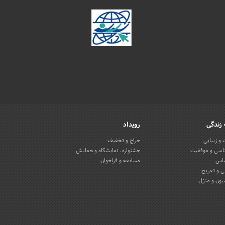
زندگی
رویداد
و زیبایی
حراج و تخفیف
اسی و موفقیت
جشنواره، نمایشگاه و همایش
باس
مسابقه و فراخوان
 و تفریح
یون و منزل