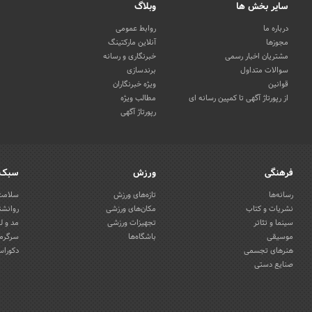
سایر بخش ها
وبلاگ
درباره ما
روابط عمومی
مجوزها
آنلاین مارکتینگ
مشتریان اخبار رسمی
خبرنگاری و رسانه
سوالات متداول
برندسازی
قوانین
ویژه خبرنگاران
از رپورتاژ آگهی تا کمپین رسانه ای
مطالب ویژه
رپورتاژ آگهی
فرهنگی
ورزش
سبک 
رسانه‌ها
تازه‌های ورزش
سلامت 
نشریات و کتاب
مکان‌های ورزشی
روانشن
سینما و تئاتر
تجهیزات ورزشی
مد و ل
موسیقی
باشگاه‌ها
سرگرمی
هنرهای تجسمی
دکوراس
صنایع دستی