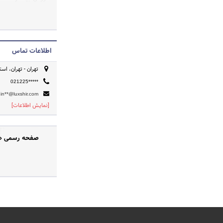
انجامد که در نهایت
اطلاعات تماس
تهران - تهران، است
021225*****
in**@luxshir.com
[نمایش اطلاعات]
صفحه رسمی «فر