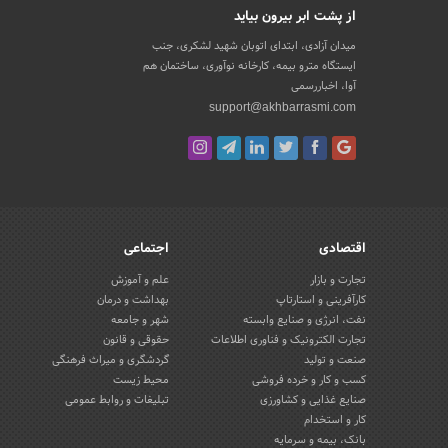
از پشت ابر بیرون بیاید
میدان آزادی، ابتدای اتوبان شهید لشکری، جنب
ایستگاه مترو بیمه، کارخانه نوآوری، ساختمان هم
آوا، اخباررسمی
support@akhbarrasmi.com
اقتصادی
اجتماعی
تجارت و بازار
علم و آموزش
کارآفرینی و استارتاپ
بهداشت و درمان
نفت، انرژی و صنایع وابسته
شهر و جامعه
تجارت الکترونیک و فناوری اطلاعات
حقوقی و قانون
صنعت و تولید
گردشگری و میراث فرهنگی
کسب و کار و خرده فروشی
محیط زیست
صنایع غذایی و کشاورزی
تبلیغات و روابط عمومی
کار و استخدام
بانک، بیمه و سرمایه