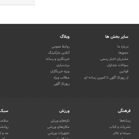
سایر بخش ها
وبلاگ
درباره ما
روابط عمومی
مجوزها
آنلاین مارکتینگ
مشتریان اخبار رسمی
خبرنگاری و رسانه
سوالات متداول
برندسازی
قوانین
ویژه خبرنگاران
از رپورتاژ آگهی تا کمپین رسانه ای
مطالب ویژه
رپورتاژ آگهی
فرهنگی
ورزش
سبک 
رسانه‌ها
تازه‌های ورزش
سلامت 
نشریات و کتاب
مکان‌های ورزشی
روانشن
سینما و تئاتر
تجهیزات ورزشی
مد و ل