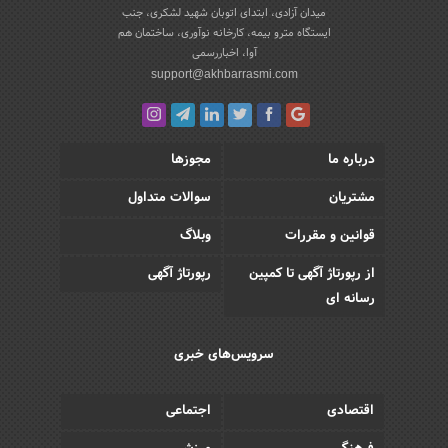
میدان آزادی، ابتدای اتوبان شهید لشکری، جنب
ایستگاه مترو بیمه، کارخانه نوآوری، ساختمان هم
آوا، اخباررسمی
support@akhbarrasmi.com
درباره ما
مجوزها
مشتریان
سوالات متداول
قوانین و مقررات
وبلاگ
از رپورتاژ آگهی تا کمپین
رپورتاژ آگهی
رسانه ای
سرویس‌های خبری
اقتصادی
اجتماعی