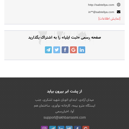
http://sabteliya.com
in**@sabteliya.com
[نمایش اطلاعات]
صفحه رسمی «ثبت ایلیا» را به اشتراک بگذارید
از پشت ابر بیرون بیاید
میدان آزادی، ابتدای اتوبان شهید لشکری، جنب
ایستگاه مترو بیمه، کارخانه نوآوری، ساختمان هم
آوا، اخباررسمی
support@akhbarrasmi.com