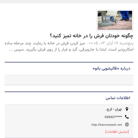
بانک، بیمه و سرمایه
مسکن و ساختمان
جستجو
چگونه خودتان فرش را در خانه تمیز کنید؟
پنج‌شنبه 17 آبان 03، 00:05 -
میز کردن فرش در خانه با رعایت چند مرحله ساده
امکان‌پذیر است. ابتدا با جاروبرقی، گرد و غبار را از روی فرش بگیرید. سپس ...
درباره «قالیشویی بانو»
اطلاعات تماس
تهران - کرج،
026327*****
http://banoowash.net
[نمایش اطلاعات]