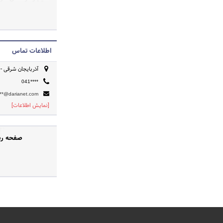
کارشناسان ما پایه 
ایجاد می کنند.
اطلاعات تماس
آذربایجان شرقی - تبری
041****
n**@darianet.com
[نمایش اطلاعات]
صفحه رسم