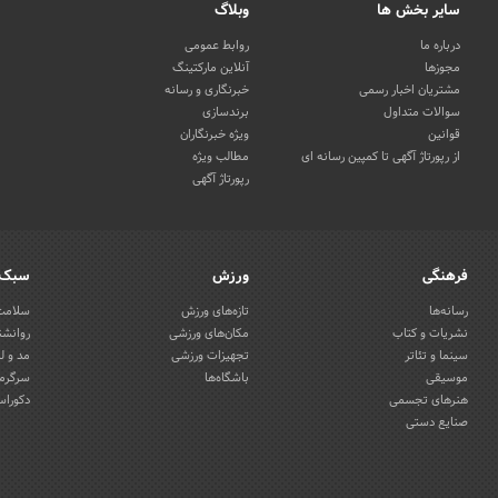
سایر بخش ها
وبلاگ
درباره ما
روابط عمومی
مجوزها
آنلاین مارکتینگ
مشتریان اخبار رسمی
خبرنگاری و رسانه
سوالات متداول
برندسازی
قوانین
ویژه خبرنگاران
از رپورتاژ آگهی تا کمپین رسانه ای
مطالب ویژه
رپورتاژ آگهی
فرهنگی
ورزش
سبک 
رسانه‌ها
تازه‌های ورزش
سلامت 
نشریات و کتاب
مکان‌های ورزشی
روانشن
سینما و تئاتر
تجهیزات ورزشی
مد و ل
موسیقی
باشگاه‌ها
سرگرمی
هنرهای تجسمی
دکوراس
صنایع دستی