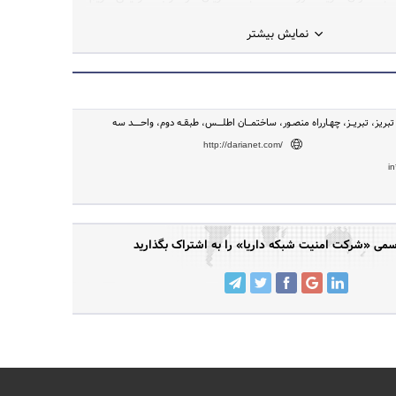
و اساسی امن و قابل اعتماد را برای ارتباط دیجیتال و تجارت مدرن
نمایش بیشتر
ز، تبریـــز، چهــارراه منصــور، ساختمـــــان اطلــــــس، طبقــه دوم، واحــــــــد سه
http://darianet.com/
i
ی «شرکت امنیت شبکه داریا» را به اشتراک بگذارید