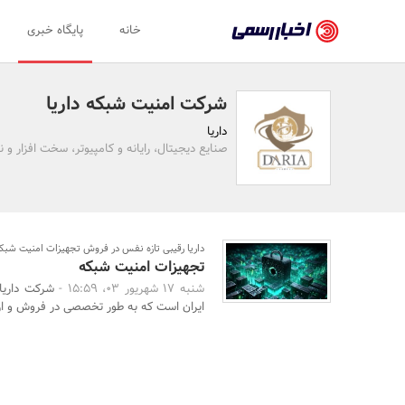
اخبار
خانه
پایگاه خبری
رسمی
-
شرکت امنیت شبکه داریا
اخبار
داریا
تایید
صنایع دیجیتال، رایانه و کامپیوتر، سخت افزار و نر
شده
شرکت‌ها،
سازمان‌ها
داریا رقیبی تازه نفس در فروش تجهیزات امنیت شبک
تجهیزات امنیت شبکه
و
شنبه 17 شهریور 03، 15:59 -
شرکت داریا 
روابط
ایران است که به ‌طور تخصصی در فروش و ارائه
عمومی‌ها