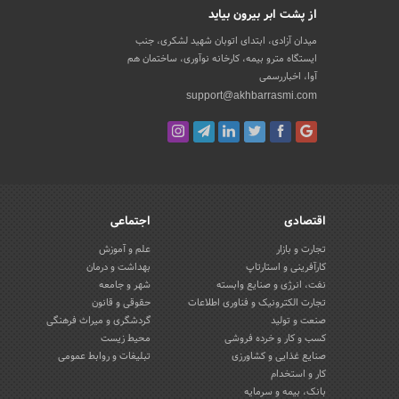
از پشت ابر بیرون بیاید
میدان آزادی، ابتدای اتوبان شهید لشکری، جنب
ایستگاه مترو بیمه، کارخانه نوآوری، ساختمان هم
آوا، اخباررسمی
support@akhbarrasmi.com
اقتصادی
اجتماعی
تجارت و بازار
علم و آموزش
کارآفرینی و استارتاپ
بهداشت و درمان
نفت، انرژی و صنایع وابسته
شهر و جامعه
تجارت الکترونیک و فناوری اطلاعات
حقوقی و قانون
صنعت و تولید
گردشگری و میراث فرهنگی
کسب و کار و خرده فروشی
محیط زیست
صنایع غذایی و کشاورزی
تبلیغات و روابط عمومی
کار و استخدام
بانک، بیمه و سرمایه