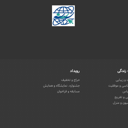
زندگی
رویداد
و زیبایی
حراج و تخفیف
اسی و موفقیت
جشنواره، نمایشگاه و همایش
باس
مسابقه و فراخوان
 و تفریح
یون و منزل