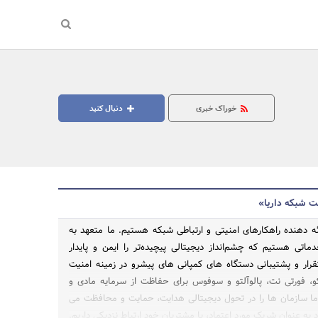
خوراک خبری
دنبال کنید
ت شبکه داریا»
ئه دهنده راهکارهای امنیتی و ارتباطی شبکه هستیم. ما متعهد به
دماتی هستیم که چشم‌انداز دیجیتالی پیچیده‌تر را ایمن و پایدار
تقرار و پشتیبانی دستگاه های کمپانی های پیشرو در زمینه امنیت
جستجو
، فورتی نت، پالوآلتو و سوفوس برای حفاظت از سرمایه مادی و
ا سازمان ها را در تحول دیجیتالی هدایت، حمایت و محافظت می
به عنوان شریک مورد اعتماد، با مشتریان خود ارتباط نزدیکی داریم.