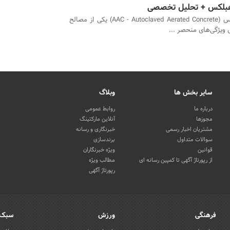
 هبلکس + تحلیل تخصصی
بلوک هبلکس (AAC - Autoclaved Aerated Concrete) یکی از مصالح
 ویژگی‌های منحصر ...
سایر بخش ها
وبلاگ
درباره ما
روابط عمومی
مجوزها
آنلاین مارکتینگ
مشتریان اخبار رسمی
خبرنگاری و رسانه
سوالات متداول
برندسازی
قوانین
ویژه خبرنگاران
از رپورتاژ آگهی تا کمپین رسانه ای
مطالب ویژه
رپورتاژ آگهی
فرهنگی
ورزش
سبک 