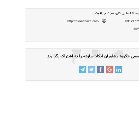
ع یاقوت
http://ekaadsaze.com/
091216**
ek*
ی «گروه مشاوران ایکاد سازه» را به اشتراک بگذارید