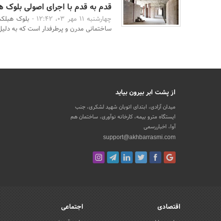
قدم به قدم با اجرای اصولی بلوک
چهارشنبه 11 مهر 03، 12:42 -
ساختمانی مدرن و پرطرفدار است که به دلیل
از پشت ابر بیرون بیاید
میدان آزادی، ابتدای اتوبان شهید لشکری، جنب
ایستگاه مترو بیمه، کارخانه نوآوری، ساختمان هم
آوا، اخباررسمی
support@akhbarrasmi.com
اقتصادی
اجتماعی