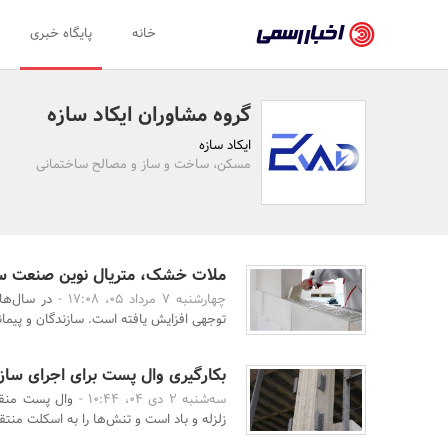
اخبار
خانه
پایگاه خبری
رسمی
-
گروه مشاوران ایکاد سازه
اخبار
ایکاد سازه
تایید
مسکن، ساخت و ساز و مصالح ساختمانی
شده
شرکت‌ها،
سازمان‌ها
ملات خشک، متریال نوین صنعت ساخ
چهارشنبه 7 مرداد 05، 17:08 -
در سال‌ها
و
توجهی افزایش یافته است. سازندگان و پیمان
روابط
عمومی‌ها
بکارگیری وال پست برای اجرای سازه
سه‌شنبه 2 دی 04، 10:44 -
وال پست منقطع
زلزله و باد است و تنش‌ها را به اسکلت منتق