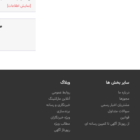
[نمایش اطلاعات]
صف
سایر بخش ها
وبلاگ
درباره ما
روابط عمومی
مجوزها
آنلاین مارکتینگ
مشتریان اخبار رسمی
خبرنگاری و رسانه
سوالات متداول
برندسازی
قوانین
ویژه خبرنگاران
از رپورتاژ آگهی تا کمپین رسانه ای
مطالب ویژه
رپورتاژ آگهی