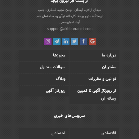
از پشت ابر بیرون بیاید
میدان آزادی، ابتدای اتوبان شهید لشکری، جنب
ایستگاه مترو بیمه، کارخانه نوآوری، ساختمان هم
آوا، اخباررسمی
support@akhbarrasmi.com
درباره ما
مجوزها
مشتریان
سوالات متداول
قوانین و مقررات
وبلاگ
از رپورتاژ آگهی تا کمپین
رپورتاژ آگهی
رسانه ای
سرویس‌های خبری
اقتصادی
اجتماعی