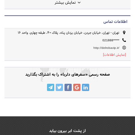
نمایش بیشتر
اطلاعات تماس
تهران - تهران، خیابان جردن، خیابان یزدان پناه، پلاک 40، طبقه چهارم، واحد 16
021888*****
http://delrobavip.ir/
[نمایش اطلاعات]
صفحه رسمی «سفرهای دلربا» را به اشتراک بگذارید
از پشت ابر بیرون بیاید