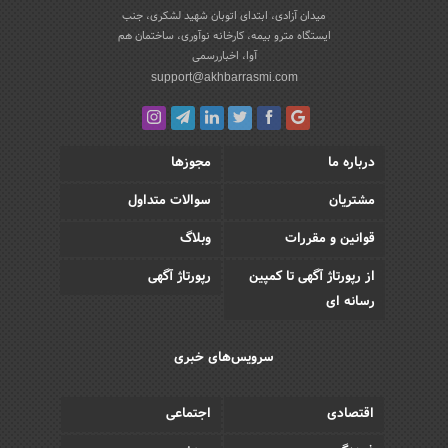
میدان آزادی، ابتدای اتوبان شهید لشکری، جنب
ایستگاه مترو بیمه، کارخانه نوآوری، ساختمان هم
آوا، اخباررسمی
support@akhbarrasmi.com
درباره ما
مجوزها
مشتریان
سوالات متداول
قوانین و مقررات
وبلاگ
از رپورتاژ آگهی تا کمپین
رپورتاژ آگهی
رسانه ای
سرویس‌های خبری
اقتصادی
اجتماعی