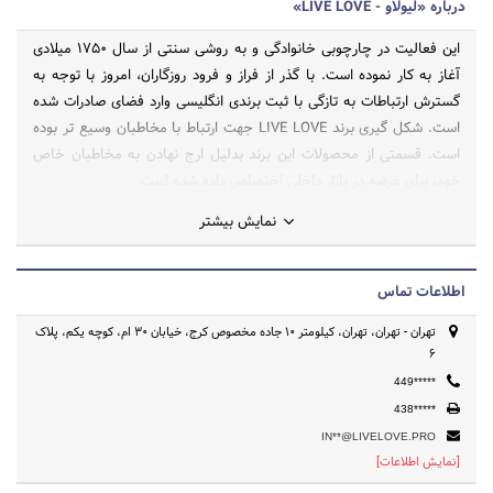
درباره «لیولاو - LIVE LOVE»
این فعالیت در چارچوبی خانوادگی و به روشی سنتی از سال 1750 میلادی
آغاز به کار نموده است. با گذر از فراز و فرود روزگاران، امروز با توجه به
گسترش ارتباطات به تازگی با ثبت برندی انگلیسی وارد فضای صادرات شده
است. شکل گیری برند LIVE LOVE جهت ارتباط با مخاطبان وسیع تر بوده
است. قسمتی از محصولات این برند بدلیل ارج نهادن به مخاطبان خاص
خود، برای عرضه در بازار داخلی اختصاص داده شده است.
نمایش بیشتر
اطلاعات تماس
تهران - تهران، تهران، کیلومتر 10 جاده مخصوص کرج، خیابان 30 ام، کوچه یکم، پلاک
6
449*****
438*****
IN**@LIVELOVE.PRO
[نمایش اطلاعات]