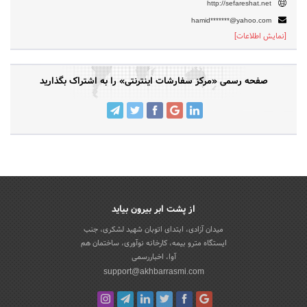
http://sefareshat.net
hamid*******@yahoo.com
[نمایش اطلاعات]
صفحه رسمی «مرکز سفارشات اینترنتی» را به اشتراک بگذارید
از پشت ابر بیرون بیاید
میدان آزادی، ابتدای اتوبان شهید لشکری، جنب
ایستگاه مترو بیمه، کارخانه نوآوری، ساختمان هم
آوا، اخباررسمی
support@akhbarrasmi.com