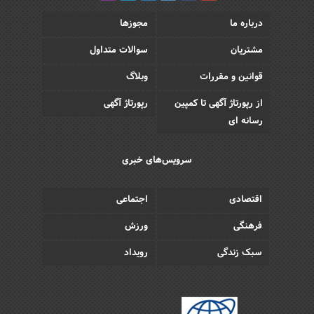
درباره ما
مجوزها
مشتریان
سوالات متداول
قوانین و مقررات
وبلاگ
از رپورتاژ آگهی تا کمپین
رپورتاژ آگهی
رسانه ای
سرویس‌های خبری
اقتصادی
اجتماعی
فرهنگی
ورزش
سبک زندگی
رویداد