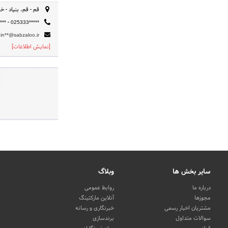
قم - قم، بنیاد - خی
-
***
025333*****
in**@sabzaloo.ir
[نمایش اطلاعات]
سایر بخش ها
وبلاگ
درباره ما
روابط عمومی
مجوزها
آنلاین مارکتینگ
مشتریان اخبار رسمی
خبرنگاری و رسانه
سوالات متداول
برندسازی