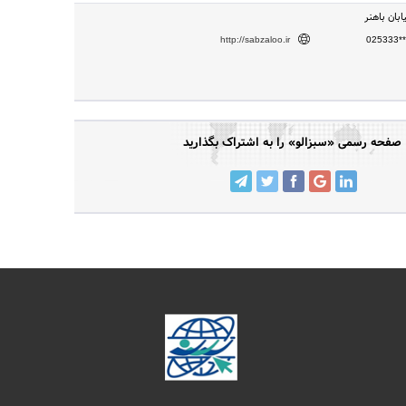
ابان باهنر
http://sabzaloo.ir
025333**
صفحه رسمی «سبزالو» را به اشتراک بگذارید