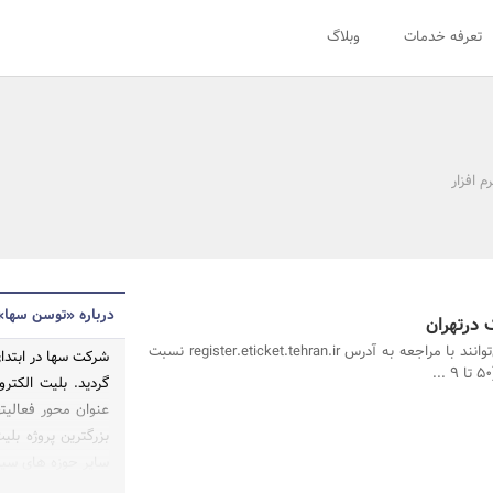
تعرفه خدمات
وبلاگ
م افزار
درباره «توسن سها»
 درتهران
شهروندان می‌توانند با مراجعه به آدرس register.eticket.tehran.ir نسبت
عنوان محور فعالیت
بزرگترین پروژه بل
سایر حوزه های سی