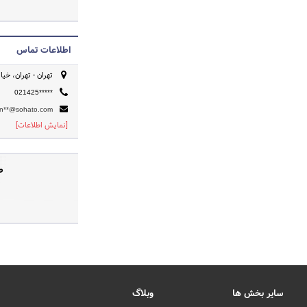
اطلاعات تماس
تهران - تهران، خیا
021425*****
in**@sohato.com
[نمایش اطلاعات]
ص
سایر بخش ها
وبلاگ