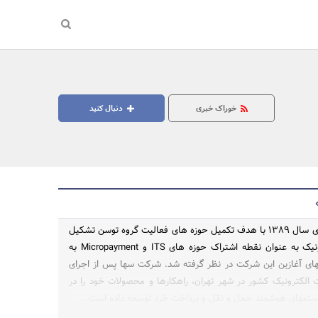
خوراک خبری
دنبال کنید
شرکت سها در ابتدای سال 1389 با هدف تکمیل حوزه های فعالیت گروه توسن تشکیل
گردید. بلیت الکترونیک به عنوان نقطه اشتراک حوزه های ITS و Micropayment به
جستجو
های آغازین این شرکت در نظر گرفته شد. شرکت سها پس از اجرای
یت الکترونیک کشور در شهر تهران، راهکارها و محصولات خود را در
ستمهای هوشمند حمل و نقل و پرداخت خرد توسعه داده است.