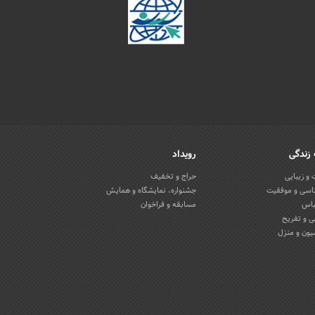
زندگی
رویداد
و زیبایی
حراج و تخفیف
اسی و موفقیت
جشنواره، نمایشگاه و همایش
باس
مسابقه و فراخوان
 و تفریح
یون و منزل