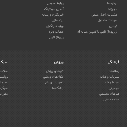
درباره ما
روابط عمومی
مجوزها
آنلاین مارکتینگ
مشتریان اخبار رسمی
خبرنگاری و رسانه
سوالات متداول
برندسازی
قوانین
ویژه خبرنگاران
از رپورتاژ آگهی تا کمپین رسانه ای
مطالب ویژه
رپورتاژ آگهی
فرهنگی
ورزش
سبک 
رسانه‌ها
تازه‌های ورزش
سلامت 
نشریات و کتاب
مکان‌های ورزشی
روانشن
سینما و تئاتر
تجهیزات ورزشی
مد و ل
موسیقی
باشگاه‌ها
سرگرمی
هنرهای تجسمی
دکوراس
صنایع دستی