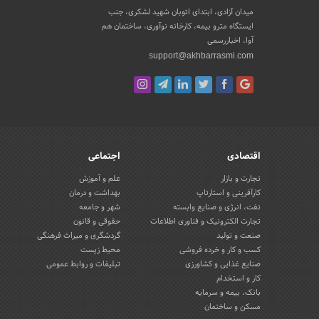
میدان آزادی، ابتدای اتوبان شهید لشکری، جنب
ایستگاه مترو بیمه، کارخانه نوآوری، ساختمان هم
آوا، اخباررسمی
support@akhbarrasmi.com
اقتصادی
اجتماعی
تجارت و بازار
علم و آموزش
کارآفرینی و استارتاپ
بهداشت و درمان
نفت، انرژی و صنایع وابسته
شهر و جامعه
تجارت الکترونیک و فناوری اطلاعات
حقوقی و قانون
صنعت و تولید
گردشگری و میراث فرهنگی
کسب و کار و خرده فروشی
محیط زیست
صنایع غذایی و کشاورزی
تبلیغات و روابط عمومی
کار و استخدام
بانک، بیمه و سرمایه
مسکن و ساختمان