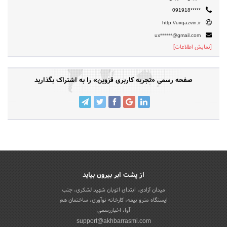
091918*****
http://uxqazvin.ir
ux******@gmail.com
[نمایش اطلاعات]
صفحه رسمی «تجربه کاربری قزوین» را به اشتراک بگذارید
از پشت ابر بیرون بیاید
میدان آزادی، ابتدای اتوبان شهید لشکری، جنب
ایستگاه مترو بیمه، کارخانه نوآوری، ساختمان هم
آوا، اخباررسمی
support@akhbarrasmi.com