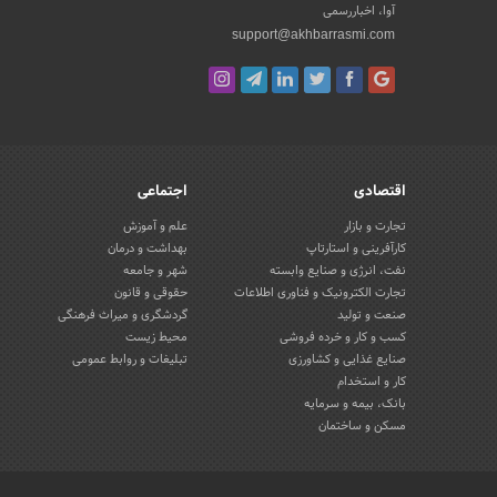
آوا، اخباررسمی
support@akhbarrasmi.com
اقتصادی
اجتماعی
تجارت و بازار
علم و آموزش
کارآفرینی و استارتاپ
بهداشت و درمان
نفت، انرژی و صنایع وابسته
شهر و جامعه
تجارت الکترونیک و فناوری اطلاعات
حقوقی و قانون
صنعت و تولید
گردشگری و میراث فرهنگی
کسب و کار و خرده فروشی
محیط زیست
صنایع غذایی و کشاورزی
تبلیغات و روابط عمومی
کار و استخدام
بانک، بیمه و سرمایه
مسکن و ساختمان