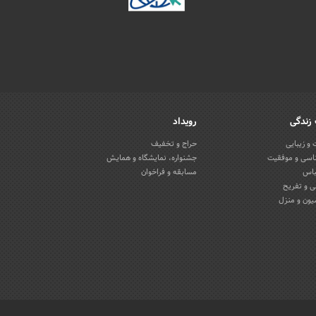
زندگی
رویداد
و زیبایی
حراج و تخفیف
اسی و موفقیت
جشنواره، نمایشگاه و همایش
باس
مسابقه و فراخوان
 و تفریح
یون و منزل