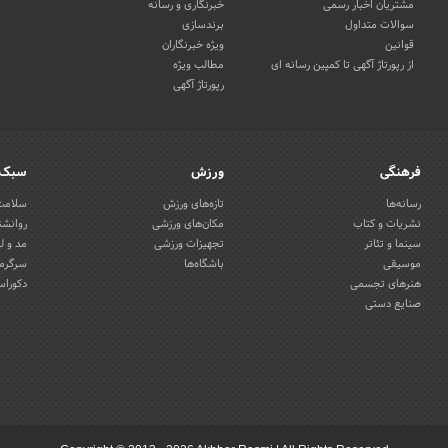
مشتریان اخبار رسمی
خبرنگاری و رسانه
سوالات متداول
برندسازی
قوانین
ویژه خبرنگاران
از رپورتاژ آگهی تا کمپین رسانه ای
مطالب ویژه
رپورتاژ آگهی
فرهنگی
ورزش
سبک 
رسانه‌ها
تازه‌های ورزش
سلامت 
نشریات و کتاب
مکان‌های ورزشی
روانشن
سینما و تئاتر
تجهیزات ورزشی
مد و ل
موسیقی
باشگاه‌ها
سرگرمی
هنرهای تجسمی
دکوراس
صنایع دستی