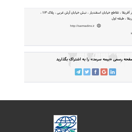
تهران - تهران، بلوار آفریقا ، تقاطع خیابان اسفندیار ، نبش خیابان آرش غربی ، پلاک 113 ،
یقا ، طبقه اول
http://sarmadins.ir
فحه رسمی «بیمه سرمد» را به اشتراک بگذارید