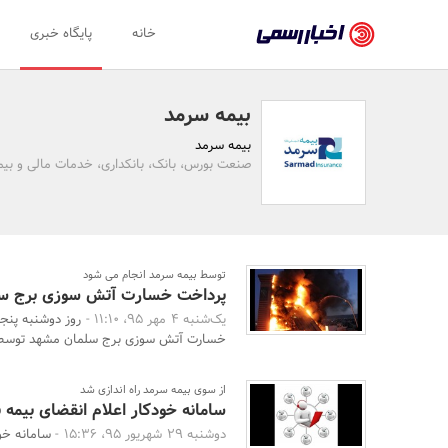
اخبار
خانه
پایگاه خبری
رسمی
-
بیمه سرمد
اخبار
بیمه سرمد
تایید
صنعت بورس، بانک، بانکداری، خدمات مالی و بیمه
شده
شرکت‌ها،
سازمان‌ها
توسط بیمه سرمد انجام می شود
پرداخت خسارت آتش سوزی برج س
و
یک‌شنبه 4 مهر 95، 11:10 -
روز دوشنبه پنج
روابط
خسارت آتش سوزی برج سلمان مشهد توسط بی
عمومی‌ها
از سوی بیمه سرمد راه اندازی شد
سامانه خودکار اعلام انقضای بیمه ن
دوشنبه 29 شهریور 95، 15:36 -
سامانه خو