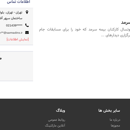
اطلاعات تماس
ساختمان سپهر آفر
سرمد
021439*****
وتسال کارکنان بیمه سرمد که خود را برای مسابقات جام
in**@sarmadins.ir
رگزاری دیدارهای ...
[نمایش اطلاعات]
ص
سایر بخش ها
وبلاگ
درباره ما
روابط عمومی
مجوزها
آنلاین مارکتینگ