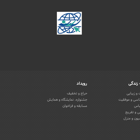
زندگی
رویداد
و زیبایی
حراج و تخفیف
اسی و موفقیت
جشنواره، نمایشگاه و همایش
باس
مسابقه و فراخوان
 و تفریح
یون و منزل