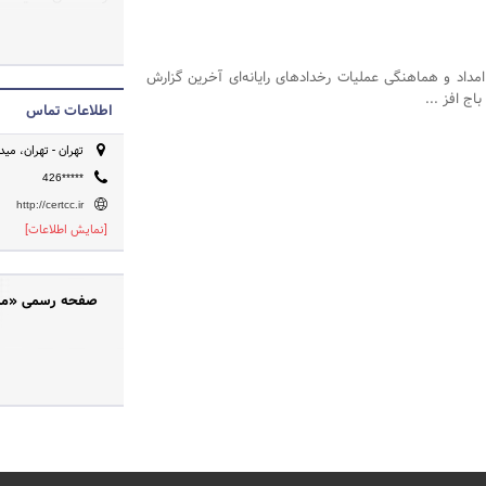
در سطح وزارتخانه د
ای (ماهر) توجه و
مداد و هماهنگی عملیات رخدادهای رایانه‌ای آخرین گزارش
اج افز ...
اطلاعات کرده است.
اطلاعات تماس
تهران - تهران، می
426*****
http://certcc.ir
[نمایش اطلاعات]
صفحه رسمی «مرکز