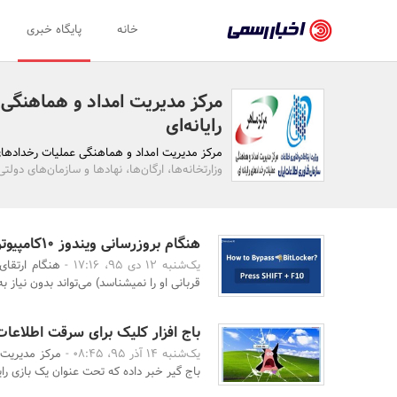
اخبار
خانه
پایگاه خبری
رسمی
-
مرکز مدیریت امداد و هماهنگی
اخبار
رایانه‌ای
تایید
مرکز مدیریت امداد و هماهنگی عملیات رخدادهای ر
وزارتخانه‌ها، ارگان‌ها، نهادها و سازمان‌های دول
شده
شرکت‌ها،
سازمان‌ها
هنگام بروزرسانی ویندوز 10کامپیوتر خود را رها نکنید
یک‌شنبه 12 دی 95، 17:16 -
و
قربانی او را نمی‏شناسد) می‌تواند بدون نیاز به ن
روابط
عمومی‌ها
باج افزار کلیک برای سرقت اطلاعات
یک‌شنبه 14 آذر 95، 08:45 -
مرکز مدیریت 
باج گیر خبر داده که تحت عنوان یک بازی رای