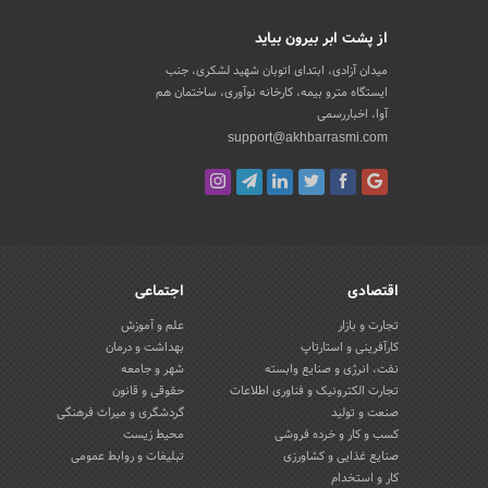
از پشت ابر بیرون بیاید
میدان آزادی، ابتدای اتوبان شهید لشکری، جنب
ایستگاه مترو بیمه، کارخانه نوآوری، ساختمان هم
آوا، اخباررسمی
support@akhbarrasmi.com
اقتصادی
اجتماعی
تجارت و بازار
علم و آموزش
کارآفرینی و استارتاپ
بهداشت و درمان
نفت، انرژی و صنایع وابسته
شهر و جامعه
تجارت الکترونیک و فناوری اطلاعات
حقوقی و قانون
صنعت و تولید
گردشگری و میراث فرهنگی
کسب و کار و خرده فروشی
محیط زیست
صنایع غذایی و کشاورزی
تبلیغات و روابط عمومی
کار و استخدام