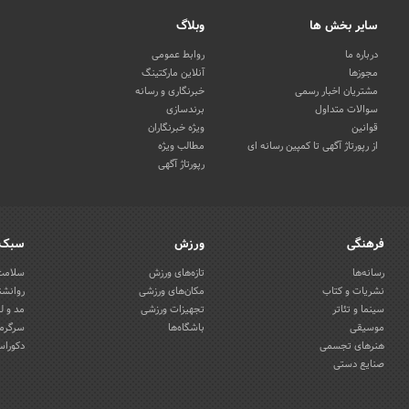
سایر بخش ها
وبلاگ
درباره ما
روابط عمومی
مجوزها
آنلاین مارکتینگ
مشتریان اخبار رسمی
خبرنگاری و رسانه
سوالات متداول
برندسازی
قوانین
ویژه خبرنگاران
از رپورتاژ آگهی تا کمپین رسانه ای
مطالب ویژه
رپورتاژ آگهی
فرهنگی
ورزش
سبک 
رسانه‌ها
تازه‌های ورزش
سلامت 
نشریات و کتاب
مکان‌های ورزشی
روانشن
سینما و تئاتر
تجهیزات ورزشی
مد و ل
موسیقی
باشگاه‌ها
سرگرمی
هنرهای تجسمی
دکوراس
صنایع دستی