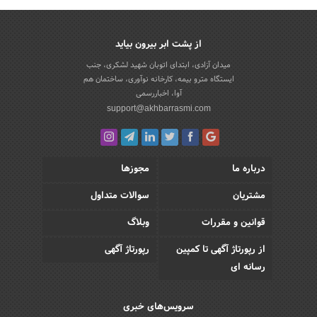
از پشت ابر بیرون بیاید
میدان آزادی، ابتدای اتوبان شهید لشکری، جنب
ایستگاه مترو بیمه، کارخانه نوآوری، ساختمان هم
آوا، اخباررسمی
support@akhbarrasmi.com
درباره ما
مجوزها
مشتریان
سوالات متداول
قوانین و مقررات
وبلاگ
از رپورتاژ آگهی تا کمپین
رپورتاژ آگهی
رسانه ای
سرویس‌های خبری