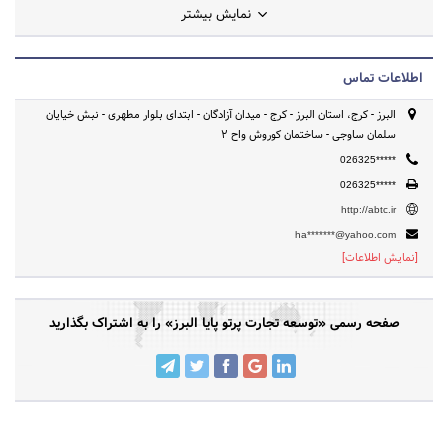
نمایش بیشتر
اطلاعات تماس
البرز - کرج، استان البرز - کرج - میدان آزادگان - ابتدای بلوار مطهری - نبش خیایان
سلمان ساوجی - ساختمان کوروش واح 2
026325*****
026325*****
http://abtc.ir
ha*******@yahoo.com
[نمایش اطلاعات]
صفحه رسمی «توسعه تجارت پرتو پایا البرز» را به اشتراک بگذارید