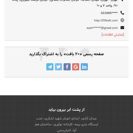
90، واحد 7 و 10
021665*****
http://20baft.com
aam*******@gmail.com
[نمایش اطلاعات]
صفحه رسمی «20 بافت» را به اشتراک بگذارید
از پشت ابر بیرون بیاید
میدان آزادی، ابتدای اتوبان شهید لشکری، جنب
ایستگاه مترو بیمه، کارخانه نوآوری، ساختمان هم
آوا، اخباررسمی