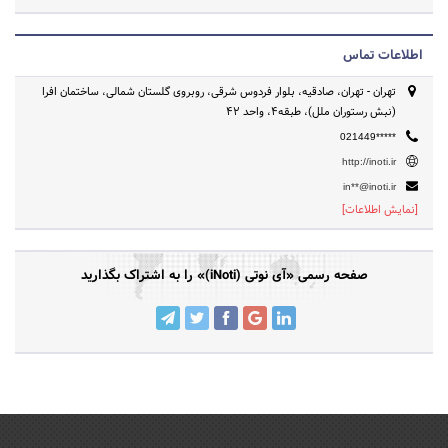
اطلاعات تماس
تهران - تهران، صادقیه، بلوار فردوس شرقی، روبروی گلستان شمالی، ساختمان افرا
(نبش رستوران ملل)، طبقه4، واحد 42
021449*****
http://inoti.ir
in**@inoti.ir
[نمایش اطلاعات]
صفحه رسمی «آی نوتی (iNoti)» را به اشتراک بگذارید