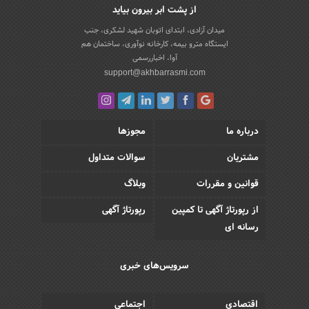
از پشت ابر بیرون بیاید
میدان آزادی، ابتدای اتوبان شهید لشکری، جنب
ایستگاه مترو بیمه، کارخانه نوآوری، ساختمان هم
آوا، اخباررسمی
support@akhbarrasmi.com
درباره ما
مجوزها
مشتریان
سوالات متداول
قوانین و مقررات
وبلاگ
از رپورتاژ آگهی تا کمپین
رپورتاژ آگهی
رسانه ای
سرویس‌های خبری
اقتصادی
اجتماعی