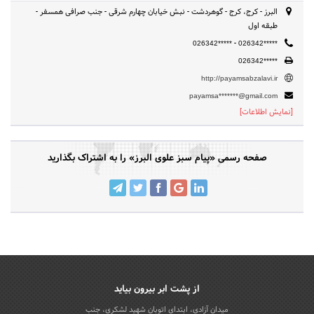
البرز - کرج، کرج - گوهردشت - نبش خیابان چهارم شرقی - جنب صرافی همسفر -
طبقه اول
-
026342*****
026342*****
026342*****
http://payamsabzalavi.ir
payamsa*******@gmail.com
[نمایش اطلاعات]
صفحه رسمی «پیام سبز علوی البرز» را به اشتراک بگذارید
از پشت ابر بیرون بیاید
میدان آزادی، ابتدای اتوبان شهید لشکری، جنب