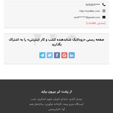
023323*****
http://zodlike.com
zodl*******@gmail.com
[نمایش اطلاعات]
صفحه رسمی «زودلایک شتابدهنده کشب و کار اینترنتی» را به اشتراک
بگذارید
از پشت ابر بیرون بیاید
میدان آزادی، ابتدای اتوبان شهید لشکری، جنب
ایستگاه مترو بیمه، کارخانه نوآوری، ساختمان هم
آوا، اخباررسمی