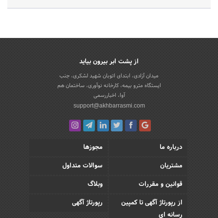
از پشت ابر بیرون بیاید
میدان آزادی، ابتدای اتوبان شهید لشکری، جنب
ایستگاه مترو بیمه، کارخانه نوآوری، ساختمان هم
آوا، اخباررسمی
support@akhbarrasmi.com
درباره ما
مجوزها
مشتریان
سوالات متداول
قوانین و مقررات
وبلاگ
از رپورتاژ آگهی تا کمپین
رپورتاژ آگهی
رسانه ای