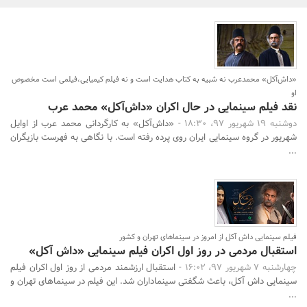
بانک، بیمه و سرمایه
مسکن و ساختمان
«داش‌آکل» محمدعرب نه شبیه به کتاب هدایت است و نه فیلم کیمیایی،فیلمی است مخصوص
او
جستجو
نقد فیلم سینمایی در حال اکران «داش‌آکل» محمد عرب
دوشنبه 19 شهریور 97، 18:30 -
«داش‌آکل» به کارگردانی محمد عرب از اوایل
شهریور در گروه سینمایی ایران روی پرده رفته است. با نگاهی به فهرست بازیگران
...
فیلم سینمایی داش آکل از امروز در سینماهای تهران و کشور
استقبال مردمی در روز اول اکران فیلم سینمایی «داش آکل»
چهارشنبه 7 شهریور 97، 16:02 -
استقبال ارزشمند مردمی از روز اول اکران فیلم
سینمایی داش آکل، باعث شگفتی سینماداران شد. این فیلم در سینماهای تهران و
...