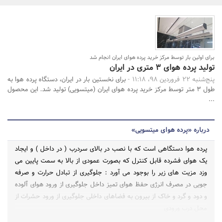
بانک، بیمه و سرمایه
مسکن و ساختمان
برای اولین بار توسط مرکز خرید پرده هوای ایران انجام شد
جستجو
تولید پرده هوای 3 متری در ایران
پنج‌شنبه 22 فروردین 98، 11:18 -
برای نخستین بار در ایران، دستگاه پرده هوا به
طول 3 متر توسط مرکز خرید پرده هوای ایران (میتسویی) تولید شد. این محصول
...
درباره «پرده هوای میتسویی»
پرده هوا دستگاهی است که با نصب در بالای سردرب ( در داخل ) و ایجاد
یک هوای فشرده قابل کنترل که بصورت عمودی از بالا به سمت پایین می
وزد مزیت های زیر را بوجود می آورد : جلوگیری از تبادل حرارت و صرفه
جویی در مصرف انرژی حفظ هوای تمیز داخل جلوگیری از ورود هوای آلوده
و دود و گرد و خاک از بیرون به فضاهای داخلی جلوگیری از ورود حشرات از
محل درب ورودی