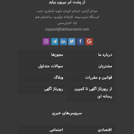
از پشت ابر بیرون بیاید
میدان آزادی، ابتدای اتوبان شهید لشکری، جنب
ایستگاه مترو بیمه، کارخانه نوآوری، ساختمان هم
آوا، اخباررسمی
support@akhbarrasmi.com
درباره ما
مجوزها
مشتریان
سوالات متداول
قوانین و مقررات
وبلاگ
از رپورتاژ آگهی تا کمپین
رپورتاژ آگهی
رسانه ای
سرویس‌های خبری
اقتصادی
اجتماعی