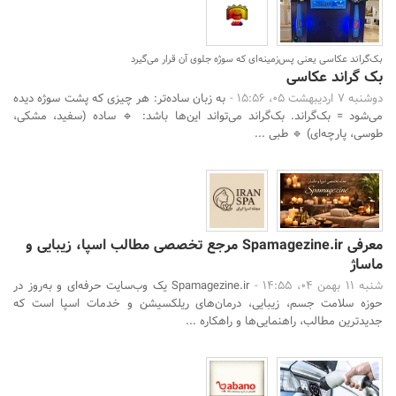
بک‌گراند عکاسی یعنی پس‌زمینه‌ای که سوژه جلوی آن قرار می‌گیرد
بک گراند عکاسی
دوشنبه 7 اردیبهشت 05، 15:56 -
به زبان ساده‌تر: هر چیزی که پشت سوژه دیده
می‌شود = بک‌گراند. بک‌گراند می‌تواند این‌ها باشد: 🔹 ساده (سفید، مشکی،
طوسی، پارچه‌ای) 🔹 طبی ...
معرفی Spamagezine.ir مرجع تخصصی مطالب اسپا، زیبایی و
ماساژ
شنبه 11 بهمن 04، 14:55 -
Spamagezine.ir یک وب‌سایت حرفه‌ای و به‌روز در
حوزه سلامت جسم، زیبایی، درمان‌های ریلکسیشن و خدمات اسپا است که
جدیدترین مطالب، راهنمایی‌ها و راهکاره ...