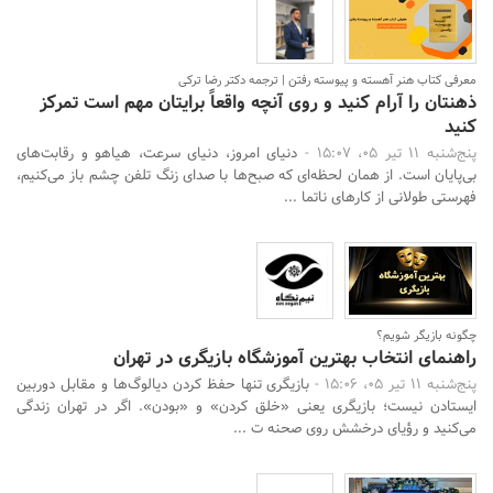
معرفی کتاب هنر آهسته و پیوسته رفتن | ترجمه دکتر رضا ترکی
ذهنتان را آرام کنید و روی آنچه واقعاً برایتان مهم است تمرکز
کنید
پنج‌شنبه 11 تیر 05، 15:07 -
دنیای امروز، دنیای سرعت، هیاهو و رقابت‌های
بی‌پایان است. از همان لحظه‌ای که صبح‌ها با صدای زنگ تلفن چشم باز می‌کنیم،
فهرستی طولانی از کارهای ناتما ...
چگونه بازیگر شویم؟
راهنمای انتخاب بهترین آموزشگاه بازیگری در تهران
پنج‌شنبه 11 تیر 05، 15:06 -
بازیگری تنها حفظ کردن دیالوگ‌ها و مقابل دوربین
ایستادن نیست؛ بازیگری یعنی «خلق کردن» و «بودن». اگر در تهران زندگی
می‌کنید و رؤیای درخشش روی صحنه ت ...