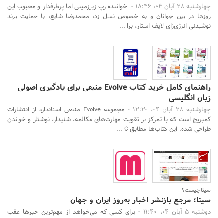
چهارشنبه 28 آبان 04، 18:36 -
خواننده‌ رپ زیرزمینی اما پرطرفدار و محبوب این
روزها در بین جوانان و به خصوص نسل زد، محمدرضا شایع، با حمایت برند
نوشیدنی انرژی‌زای لایف استار، برا ...
راهنمای کامل خرید کتاب Evolve منبعی برای یادگیری اصولی
زبان انگلیسی
چهارشنبه 28 آبان 04، 12:20 -
مجموعه Evolve منبعی استاندارد از انتشارات
کمبریج است که با تمرکز بر تقویت مهارت‌های مکالمه، شنیدار، نوشتار و خواندن
طراحی شده. این کتاب‌ها مطابق C ...
سیتا چیست؟
سیتا؛ مرجع بازنشر اخبار به‌روز ایران و جهان
دوشنبه 5 آبان 04، 11:40 -
برای کسی که می‌خواهد از مهم‌ترین خبرها عقب