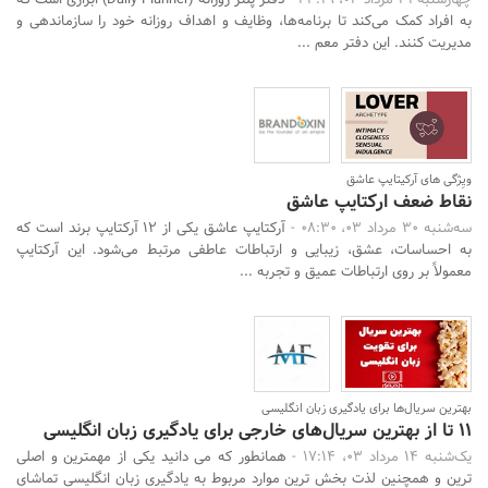
چهارشنبه 31 مرداد 03، 23:19 -
دفتر پلنر روزانه (Daily Planner) ابزاری است که
به افراد کمک می‌کند تا برنامه‌ها، وظایف و اهداف روزانه خود را سازماندهی و
مدیریت کنند. این دفتر معم ...
ویِژگی های آرکیتایپ عاشق
نقاط ضعف ارکتایپ عاشق
سه‌شنبه 30 مرداد 03، 08:30 -
آرکتایپ عاشق یکی از ۱۲ آرکتایپ برند است که
به احساسات، عشق، زیبایی و ارتباطات عاطفی مرتبط می‌شود. این آرکتایپ
معمولاً بر روی ارتباطات عمیق و تجربه ...
بهترین سریال‌ها برای یادگیری زبان انگلیسی
11 تا از بهترین سریال‌های خارجی برای یادگیری زبان انگلیسی
یک‌شنبه 14 مرداد 03، 17:14 -
همانطور که می دانید یکی از مهمترین و اصلی
ترین و همچنین لذت بخش ترین موارد مربوط به یادگیری زبان انگلیسی تماشای