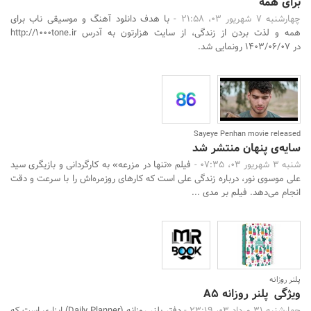
برای همه
چهارشنبه 7 شهریور 03، 21:58 -
با هدف دانلود آهنگ و موسیقی ناب برای
همه و لذت بردن از زندگی، از سایت هزارتون به آدرس http://1000tone.ir
در 1403/06/07 رونمایی شد.
Sayeye Penhan movie released
سایه‌ی پنهان منتشر شد
شنبه 3 شهریور 03، 07:35 -
فیلم «تنها در مزرعه» به کارگردانی و بازیگری سید
علی موسوی نور، درباره زندگی علی است که کارهای روزمره‌اش را با سرعت و دقت
انجام می‌دهد. فیلم بر مدی ...
پلنر روزانه
ویژگی پلنر روزانه A5