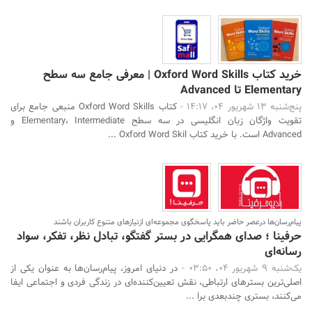
خرید کتاب Oxford Word Skills | معرفی جامع سه سطح
Elementary تا Advanced
پنج‌شنبه 13 شهریور 04، 14:17 -
کتاب Oxford Word Skills منبعی جامع برای
تقویت واژگان زبان انگلیسی در سه سطح Elementary، Intermediate و
Advanced است. با خرید کتاب Oxford Word Skil ...
پیام‌رسان‌ها درعصر حاضر باید پاسخگوی مجموعه‌ای ازنیازهای متنوع کاربران باشند
حرفینا ؛ صدای همگرایی در بستر گفتگو، تبادل نظر، تفکر، سواد
رسانه‌ای
یک‌شنبه 9 شهریور 04، 03:50 -
در دنیای امروز، پیام‌رسان‌ها به عنوان یکی از
اصلی‌ترین بسترهای ارتباطی، نقش تعیین‌کننده‌ای در زندگی فردی و اجتماعی ایفا
می‌کنند، بستری چندبعدی برا ...