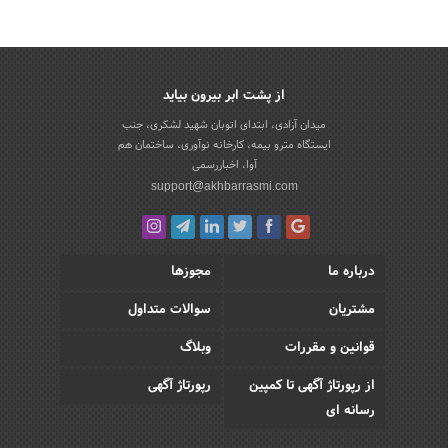
از پشت ابر بیرون بیاید
میدان آزادی، ابتدای اتوبان شهید لشکری، جنب
ایستگاه مترو بیمه، کارخانه نوآوری، ساختمان هم
آوا، اخباررسمی
support@akhbarrasmi.com
درباره ما
مجوزها
مشتریان
سوالات متداول
قوانین و مقررات
وبلاگ
از رپورتاژ آگهی تا کمپین
رپورتاژ آگهی
رسانه ای