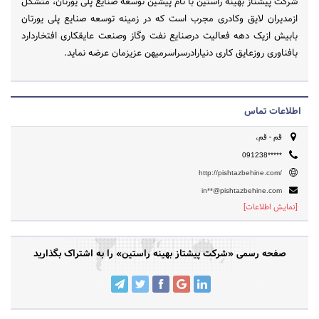
شرکت پیشتاز بهینه راستین با نام پیشین توسعه صنایع پلی یورتان، متشکل
ازمدیران لایق وکادری مجرب است که در زمینه توسعه صنایع پلی یورتان
بابیش ازیک دهه فعالیت درصنایع نفت وگاز وصنعت عایقکاری افتخاردارد
بافناوری روزعایق کاری دنیارادرسراسرمیهن عزیزمان عرضه نماید.
اطلاعات تماس
قم - قم،
091238*****
http://pishtazbehine.com/
in**@pishtazbehine.com
[نمایش اطلاعات]
صفحه رسمی «شرکت پیشتاز بهینه راستین» را به اشتراک بگذارید