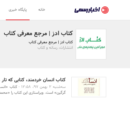
اخبار
خانه
پایگاه خبری
رسمی
-
کتاب ادز | مرجع معرفی کتاب
اخبار
کتاب ادز | مرجع معرفی کتاب
تایید
انتشارات، رسانه و کتاب
شده
شرکت‌ها،
سازمان‌ها
کتاب انسان خردمند، کتابی که تار ع
سه‌شنبه 2 بهمن 97، 12:58 -
کتاب «انسا
و
گرگین» است. ویراستاری این کتاب را «محمد
روابط
عمومی‌ها