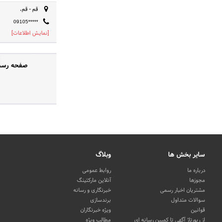
قم - قم،
09105*****
[نمایش اطلاعات]
صفحه رسمی 
سایر بخش ها
وبلاگ
درباره ما
روابط عمومی
مجوزها
آنلاین مارکتینگ
مشتریان اخبار رسمی
خبرنگاری و رسانه
سوالات متداول
برندسازی
قوانین
ویژه خبرنگاران
از رپورتاژ آگهی تا کمپین رسانه ای
مطالب ویژه