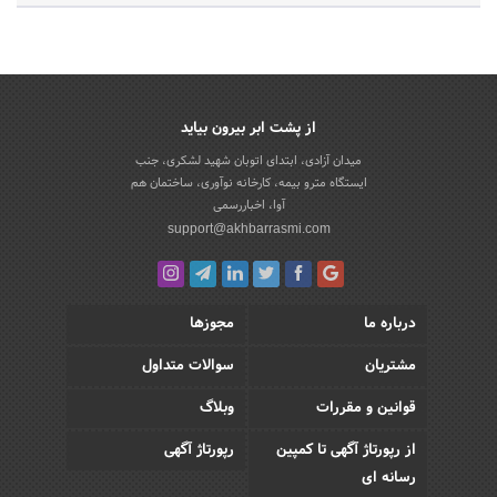
از پشت ابر بیرون بیاید
میدان آزادی، ابتدای اتوبان شهید لشکری، جنب
ایستگاه مترو بیمه، کارخانه نوآوری، ساختمان هم
آوا، اخباررسمی
support@akhbarrasmi.com
درباره ما
مجوزها
مشتریان
سوالات متداول
قوانین و مقررات
وبلاگ
از رپورتاژ آگهی تا کمپین
رپورتاژ آگهی
رسانه ای