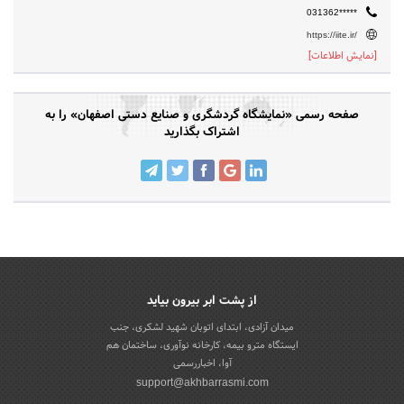
031362*****
https://iite.ir/
[نمایش اطلاعات]
صفحه رسمی «نمایشگاه گردشگری و صنایع دستی اصفهان» را به
اشتراک بگذارید
از پشت ابر بیرون بیاید
میدان آزادی، ابتدای اتوبان شهید لشکری، جنب
ایستگاه مترو بیمه، کارخانه نوآوری، ساختمان هم
آوا، اخباررسمی
support@akhbarrasmi.com