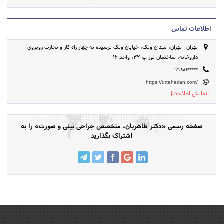
رضایت بیماران در طبیعی و متناسب بودن بینی با توجه به صورت و سن
بیمار می باشد. دکتر طاهریان بیش از ۲۵ سال است که ارائه خدمت می
کند و زیبایی،اعتماد به نفس و نشاط را به زندگی هموطنانش هدیه می
اطلاعات تماس
دهد.
تهران - تهران، میدان ونک، خیابان ونک نرسیده به چهار راه کار و تجارت روبروی
داروخانه، ساختمان نور پ 32، واحد 16
۰۲۱۸۸۶*****
https://drtaherian.com/
[نمایش اطلاعات]
صفحه رسمی «دکتر طاهریان، متخصص جراحی بینی و صورت» را به
اشتراک بگذارید