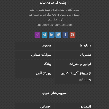
از پشت ابر بیرون بیاید
میدان آزادی، ابتدای اتوبان شهید لشکری، جنب
ایستگاه مترو بیمه، کارخانه نوآوری، ساختمان هم
آوا، اخباررسمی
support@akhbarrasmi.com
درباره ما
مجوزها
مشتریان
سوالات متداول
قوانین و مقررات
وبلاگ
از رپورتاژ آگهی تا کمپین
رپورتاژ آگهی
رسانه ای
سرویس‌های خبری
اقتصادی
اجتماعی