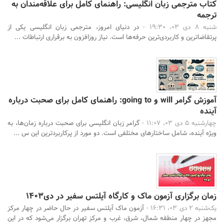
کتاب مترجمی زبان انگلیسی: راهنمای کامل برای علاقه‌مندان به
ترجمه
شنبه 8 دی 03، 19:30 -
در دنیای امروز، مترجمی زبان انگلیسی یکی از
پرتقاضاترین و کاربردی‌ترین حرفه‌ها است. نیاز روزافزون به برقراری ارتباطات ...
آموزش گرامر will و going to: راهنمای کامل برای صحبت درباره
آینده
چهارشنبه 5 دی 03، 11:07 -
گرامر زبان انگلیسی برای صحبت درباره زمان‌ها، به
ویژه آینده، شامل ساختارهای مختلفی است. دو مورد از پرکاربردترین این س ...
زمان برگزاری آزمون ماک و کارگاه آیلتس سفیر در دی1403
یک‌شنبه 2 دی 03، 16:31 -
آزمون ماک آیلتس سفیر در حال حاضر در چهار مرکز
مجهز در چهار منطقه شمال، شرق، غرب و مرکز تهران برگزار می‌شود که در این