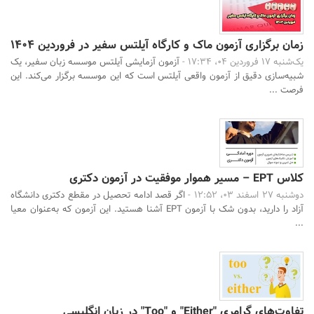
زمان برگزاری آزمون ماک و کارگاه آیلتس سفیر در فروردین 1404
یک‌شنبه 17 فروردین 04، 17:34 -
آزمون آزمایشی آیلتس موسسه زبان سفیر، یک
شبیه‌سازی دقیق از آزمون واقعی آیلتس است که این موسسه برگزار می‌کند. این
فرصت ...
کلاس EPT – مسیر هموار موفقیت در آزمون دکتری
دوشنبه 27 اسفند 03، 12:52 -
اگر قصد ادامه تحصیل در مقطع دکتری دانشگاه
آزاد را دارید، بدون شک با آزمون EPT آشنا هستید. این آزمون که به‌عنوان معیا
...
تفاوت‌های گرامری "Either" و "Too" در زبان انگلیسی