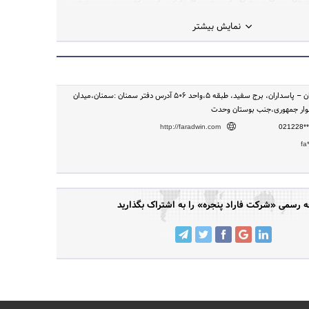
 سازندگان محترم صنعت ساختمان پیدا نماید، همچنین با ایجاد
نمایش بیشتر
ر بخش تعویض پنجره های قدیمی خدمات ویژه ای را درجهت کاهش
به مصرف کنندگان عزیز ارائه داده است.
تهران - تهران، تهران – پاسداران، برج سفید، طبقه ۵،واحد ۵۰۶ آدرس دفتر سمنان :سمنان،میدان
لوار جمهوری،جنب بوستان وحدت
http://faradwin.com
021228**
fa
رسمی «شرکت فاراد پنجره» را به اشتراک بگذارید