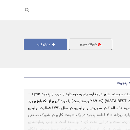
خوراک خبری
دنبال کنید
 پنجره»
فاراد پنجره تولیدکننده سیستم های دوجداره، پنجره دوجداره و درب و پنجره upvc –
(پروفیل ویستا بست VISTA BEST) (کد ۲۸۹ ویستابست) با بهره گیری از تکنولوژی روز
دنیا و تخصص و تجربه ۱۰ ساله کادر مدیریتی و تولیدی، در سال ۱۳۹۱ فعالیت تولیدی
جستجو
خود را با ظرفیت تولید روزانه ۲۰۰ قطعه پنجره در یک شیفت کاری در شهرک صنعتی
موده است و در این مدت کوتاه توانسته است با جلب رضایتمندی
بدیل شدن به یکی از نمایندگان برتر شرگت ویستا بست، جایگاه