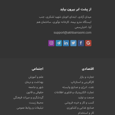
از پشت ابر بیرون بیاید
میدان آزادی، ابتدای اتوبان شهید لشکری، جنب
ایستگاه مترو بیمه، کارخانه نوآوری، ساختمان هم
آوا، اخباررسمی
support@akhbarrasmi.com
اقتصادی
اجتماعی
تجارت و بازار
علم و آموزش
کارآفرینی و استارتاپ
بهداشت و درمان
نفت، انرژی و صنایع وابسته
شهر و جامعه
تجارت الکترونیک و فناوری اطلاعات
حقوقی و قانون
صنعت و تولید
گردشگری و میراث فرهنگی
کسب و کار و خرده فروشی
محیط زیست
صنایع غذایی و کشاورزی
تبلیغات و روابط عمومی
کار و استخدام