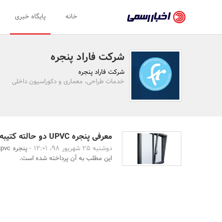
اخبار
خانه
پایگاه خبری
رسمی
-
شرکت فاراد پنجره
اخبار
شرکت فاراد پنجره
تایید
خدمات طراحی، معماری و دکوراسیون داخلی
شده
شرکت‌ها،
سازمان‌ها
معرفی پنجره UPVC دو حالته کتیبه دار
دوشنبه 25 شهریور 98، 12:01 -
و
این مطلب به آن پرداخته شده است.
روابط
عمومی‌ها