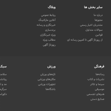
سایر بخش ها
وبلاگ
درباره ما
روابط عمومی
مجوزها
آنلاین مارکتینگ
مشتریان اخبار رسمی
خبرنگاری و رسانه
سوالات متداول
برندسازی
قوانین
ویژه خبرنگاران
از رپورتاژ آگهی تا کمپین رسانه ای
مطالب ویژه
رپورتاژ آگهی
فرهنگی
ورزش
سبک 
رسانه‌ها
تازه‌های ورزش
سلامت 
نشریات و کتاب
مکان‌های ورزشی
روانشن
سینما و تئاتر
تجهیزات ورزشی
مد و ل
موسیقی
باشگاه‌ها
سرگرمی
هنرهای تجسمی
دکوراس
صنایع دستی