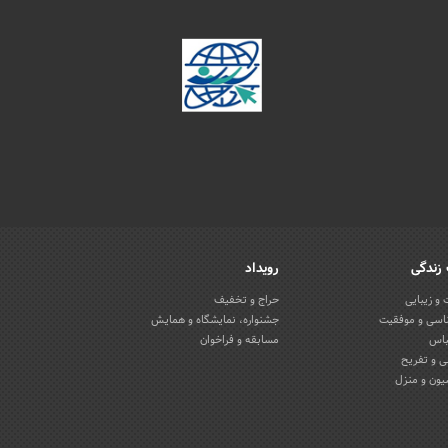
زندگی
رویداد
و زیبایی
حراج و تخفیف
اسی و موفقیت
جشنواره، نمایشگاه و همایش
باس
مسابقه و فراخوان
 و تفریح
یون و منزل