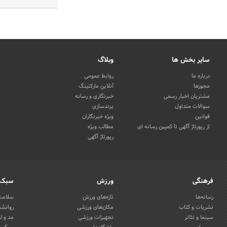
سایر بخش ها
وبلاگ
درباره ما
روابط عمومی
مجوزها
آنلاین مارکتینگ
مشتریان اخبار رسمی
خبرنگاری و رسانه
سوالات متداول
برندسازی
قوانین
ویژه خبرنگاران
از رپورتاژ آگهی تا کمپین رسانه ای
مطالب ویژه
رپورتاژ آگهی
فرهنگی
ورزش
سبک 
رسانه‌ها
تازه‌های ورزش
سلامت 
نشریات و کتاب
مکان‌های ورزشی
روانشن
سینما و تئاتر
تجهیزات ورزشی
مد و ل