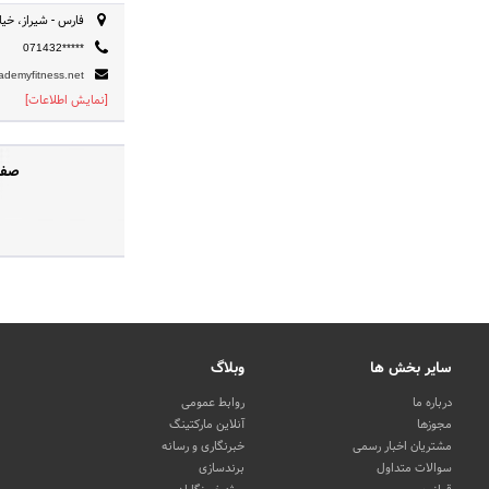
فارس - شیراز، خی
071432*****
ademyfitness.net
[نمایش اطلاعات]
صفح
سایر بخش ها
وبلاگ
درباره ما
روابط عمومی
مجوزها
آنلاین مارکتینگ
مشتریان اخبار رسمی
خبرنگاری و رسانه
سوالات متداول
برندسازی