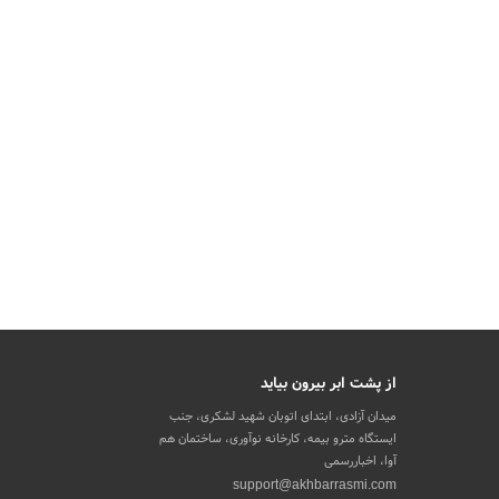
از پشت ابر بیرون بیاید
میدان آزادی، ابتدای اتوبان شهید لشکری، جنب
ایستگاه مترو بیمه، کارخانه نوآوری، ساختمان هم
آوا، اخباررسمی
support@akhbarrasmi.com