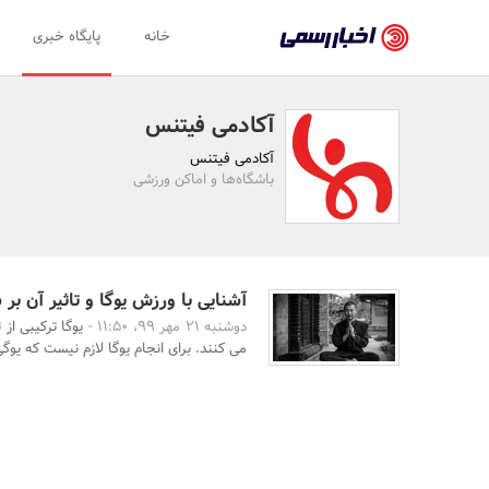
اخبار
خانه
پایگاه خبری
رسمی
-
آکادمی فیتنس
اخبار
آکادمی فیتنس
تایید
باشگاه‌ها و اماکن ورزشی
شده
شرکت‌ها،
سازمان‌ها
آشنایی با ورزش یوگا و تاثیر آن بر 
دوشنبه 21 مهر 99، 11:50 -
یوگا ترکیبی ا
و
می کنند. برای انجام یوگا لازم نیست که یوگی
روابط
عمومی‌ها