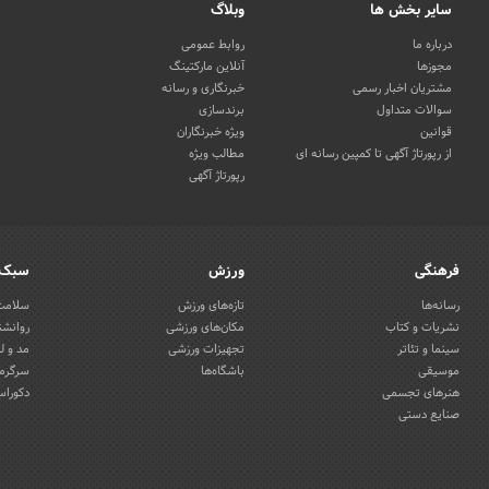
سایر بخش ها
وبلاگ
درباره ما
روابط عمومی
مجوزها
آنلاین مارکتینگ
مشتریان اخبار رسمی
خبرنگاری و رسانه
سوالات متداول
برندسازی
قوانین
ویژه خبرنگاران
از رپورتاژ آگهی تا کمپین رسانه ای
مطالب ویژه
رپورتاژ آگهی
فرهنگی
ورزش
سبک 
رسانه‌ها
تازه‌های ورزش
سلامت 
نشریات و کتاب
مکان‌های ورزشی
روانشن
سینما و تئاتر
تجهیزات ورزشی
مد و ل
موسیقی
باشگاه‌ها
سرگرمی
هنرهای تجسمی
دکوراس
صنایع دستی