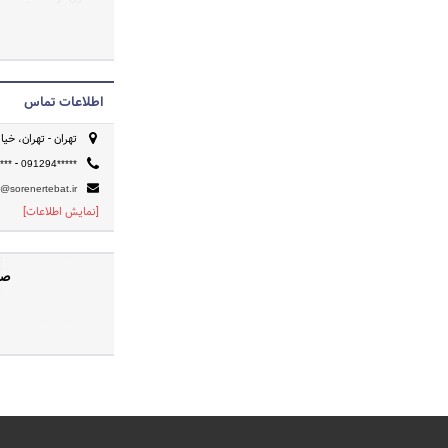
ارتقاء , حفظ و ن
دزدگیر اماکن اج
اطلاعات تماس
کابلی و مرتب سازی ترمینال
تهران - تهران، خیا
-
***
091294*****
*@sorenertebat.ir
[نمایش اطلاعات]
صف