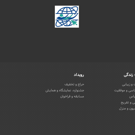
زندگی
رویداد
و زیبایی
حراج و تخفیف
اسی و موفقیت
جشنواره، نمایشگاه و همایش
باس
مسابقه و فراخوان
 و تفریح
یون و منزل