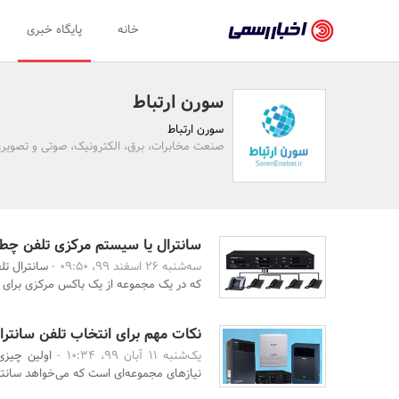
اخبار
خانه
پایگاه خبری
رسمی
-
سورن ارتباط
اخبار
سورن ارتباط
تایید
صنعت مخابرات، برق، الکترونیک، صوتی و تصویر
شده
شرکت‌ها،
سازمان‌ها
سانترال یا سیستم مرکزی تلفن چطو
سه‌شنبه 26 اسفند 99، 09:50 -
سانترال تل
و
که در یک مجموعه از یک باکس مرکزی برای به
روابط
عمومی‌ها
نکات مهم برای انتخاب تلفن سانترا
یک‌شنبه 11 آبان 99، 10:34 -
اولین چیزی
نیازهای مجموعه‌ای است که می‌خواهد سانتر