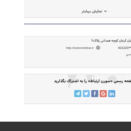
گهداری سالیانه) فروش و خدمات پس از فروش کلیه لوازم جانبی
نمایش بیشتر
سانترال , ( شامل: اپراتور خودکار (DISA) , نمایشگر شمارهcalerID , موزیک انتظار ,
TVM , خطوط ۴و۵ رقمی PRI ) فروش و خدمات پشتیبانی دوربین مداربسته , شبکه و
رای کابل کشی و تراکینگ و شبکه در موارد مختلف فروش ,
مشاوره،طراحی و نصب و راه‌اندازی انواع UPS مشاوره , طراحی و اجرای کلیه پروژه‌های
های mdf ساختمان
بان کرمان کوچه همدانی پلاک۱۱
http://sorenertebat.ir
021223**
in*
حه رسمی «سورن ارتباط» را به اشتراک بگذارید