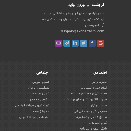
از پشت ابر بیرون بیاید
میدان آزادی، ابتدای اتوبان شهید لشکری، جنب
ایستگاه مترو بیمه، کارخانه نوآوری، ساختمان هم
آوا، اخباررسمی
support@akhbarrasmi.com
اقتصادی
اجتماعی
تجارت و بازار
علم و آموزش
کارآفرینی و استارتاپ
بهداشت و درمان
نفت، انرژی و صنایع وابسته
شهر و جامعه
تجارت الکترونیک و فناوری اطلاعات
حقوقی و قانون
صنعت و تولید
گردشگری و میراث فرهنگی
کسب و کار و خرده فروشی
محیط زیست
صنایع غذایی و کشاورزی
تبلیغات و روابط عمومی
کار و استخدام
بانک، بیمه و سرمایه