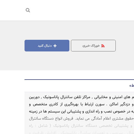
خوراک خبری
دنبال کنید
ط»
ای امنیتی و مخابراتی , مراکز تلفن سانترال پاناسونیک , دوربین
 دزدگیر اماکن . سورن ارتباط با بهره‌گیری از کادری متخصص و
به در خصوص نصب و راه اندازی و پشتیبانی این سیستم ها در زمینه
جستجو
حقوق مشتری اعلام آمادگی می نماید. فروش انواع دستگاه سانترال
و پشتیبانی تخصصی دستگاه سانترال پاناسونیک ( شامل : راه
رال , سرویس و تعمیرات سانترال پاناسونیک , افزایش ظرفیت و