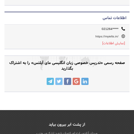
اطلاعات تماس
021264*****
https://myielts.in/
[نمایش اطلاعات]
صفحه رسمی «تدریس خصوصی زبان انگلیسی مای آیلتس» را به اشتراک
بگذارید
از پشت ابر بیرون بیاید
میدان آزادی، ابتدای اتوبان شهید لشکری، جنب