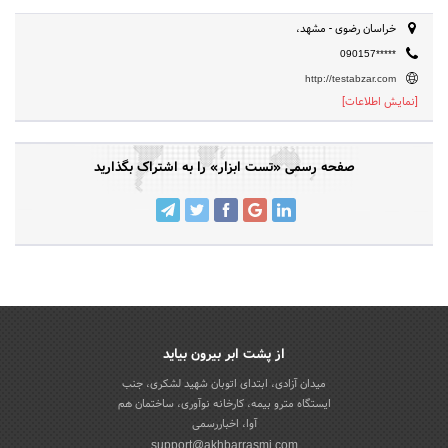
خراسان رضوی - مشهد،
090157*****
http://testabzar.com
[نمایش اطلاعات]
صفحه رسمی «تست ابزار» را به اشتراک بگذارید
از پشت ابر بیرون بیاید
میدان آزادی، ابتدای اتوبان شهید لشکری، جنب
ایستگاه مترو بیمه، کارخانه نوآوری، ساختمان هم
آوا، اخباررسمی
support@akhbarrasmi.com