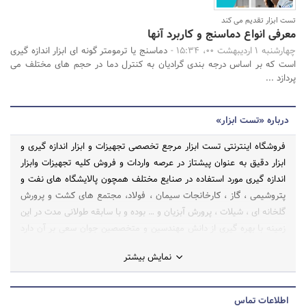
تست ابزار تقدیم می کند
معرفی انواع دماسنج و کاربرد آنها
چهارشنبه 1 اردیبهشت 00، 15:34 -
دماسنج یا ترمومتر گونه ای ابزار اندازه گیری
است که بر اساس درجه بندی گرادیان به کنترل دما در حجم های مختلف می
پردازد ...
درباره «تست ابزار»
فروشگاه اینترنتی تست ابزار مرجع تخصصی تجهیزات و ابزار اندازه گیری و
ابزار دقیق به عنوان پیشتاز در عرصه واردات و فروش کلیه تجهیزات وابزار
اندازه گیری مورد استفاده در صنایع مختلف همچون پالایشگاه های نفت و
پتروشیمی ، گاز ، کارخانجات سیمان ، فولاد، مجتمع های کشت و پرورش
گلخانه ای ، شیلات ، پرورش آبزیان و … بوده و با سابقه طولانی مدت در این
زمینه با بهره گیری از دانش مهندسین و متخصصین جوان سعی بر آن دارد
تا بتواند سهم کوچکی در رشد و بالندگی صنعت در ایران را داشته باشد.
نمایش بیشتر
اطلاعات تماس