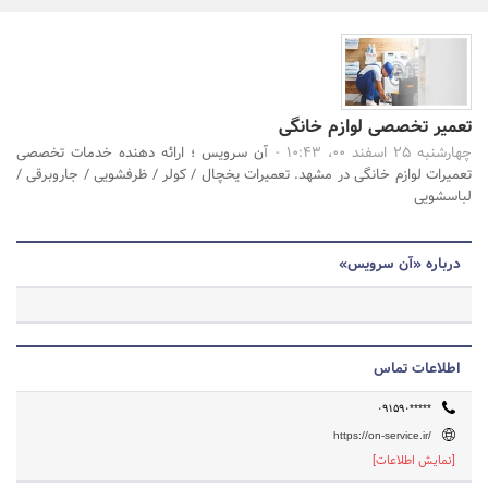
بانک، بیمه و سرمایه
مسکن و ساختمان
جستجو
تعمیر تخصصی لوازم خانگی
چهارشنبه 25 اسفند 00، 10:43 -
آن سرویس ؛ ارائه دهنده خدمات تخصصی
تعمیرات لوازم خانگی در مشهد. تعمیرات یخچال / کولر / ظرفشویی / جاروبرقی /
لباسشویی
درباره «آن سرویس»
اطلاعات تماس
۰۹۱۵۹۰*****
https://on-service.ir/
[نمایش اطلاعات]