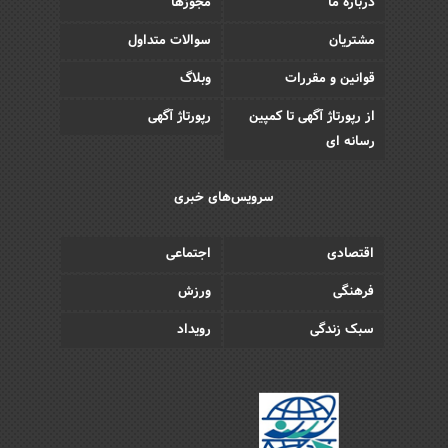
درباره ما
مجوزها
مشتریان
سوالات متداول
قوانین و مقررات
وبلاگ
از رپورتاژ آگهی تا کمپین
رپورتاژ آگهی
رسانه ای
سرویس‌های خبری
اقتصادی
اجتماعی
فرهنگی
ورزش
سبک زندگی
رویداد