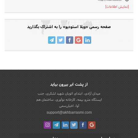
[نمایش اطلاعات]
صفحه رسمی «ویلا استودیو» را به اشتراک بگذارید
از پشت ابر بیرون بیاید
میدان آزادی، ابتدای اتوبان شهید لشکری، جنب
ایستگاه مترو بیمه، کارخانه نوآوری، ساختمان هم
آوا، اخباررسمی
support@akhbarrasmi.com