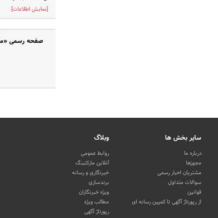
[نمایش اطلاعات]
صفحه رسمی «مجمو
سایر بخش ها
وبلاگ
درباره ما
روابط عمومی
مجوزها
آنلاین مارکتینگ
مشتریان اخبار رسمی
خبرنگاری و رسانه
سوالات متداول
برندسازی
قوانین
ویژه خبرنگاران
از رپورتاژ آگهی تا کمپین رسانه ای
مطالب ویژه
رپورتاژ آگهی