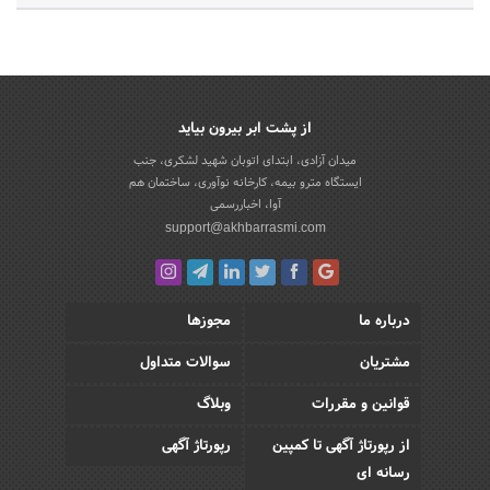
از پشت ابر بیرون بیاید
میدان آزادی، ابتدای اتوبان شهید لشکری، جنب
ایستگاه مترو بیمه، کارخانه نوآوری، ساختمان هم
آوا، اخباررسمی
support@akhbarrasmi.com
درباره ما
مجوزها
مشتریان
سوالات متداول
قوانین و مقررات
وبلاگ
از رپورتاژ آگهی تا کمپین
رپورتاژ آگهی
رسانه ای