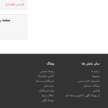
[نمایش اطلاعات]
صفحه رس
سایر بخش ها
وبلاگ
درباره ما
روابط عمومی
مجوزها
آنلاین مارکتینگ
مشتریان اخبار رسمی
خبرنگاری و رسانه
سوالات متداول
برندسازی
قوانین
ویژه خبرنگاران
از رپورتاژ آگهی تا کمپین رسانه ای
مطالب ویژه
رپورتاژ آگهی