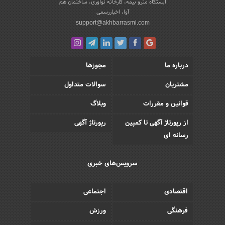
ایستگاه مترو بیمه، کارخانه نوآوری، ساختمان هم
آوا، اخباررسمی
support@akhbarrasmi.com
درباره ما
مجوزها
مشتریان
سوالات متداول
قوانین و مقررات
وبلاگ
از رپورتاژ آگهی تا کمپین
رپورتاژ آگهی
رسانه ای
سرویس‌های خبری
اقتصادی
اجتماعی
فرهنگی
ورزش