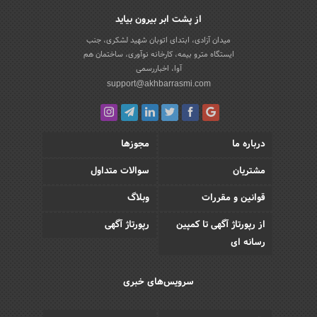
از پشت ابر بیرون بیاید
میدان آزادی، ابتدای اتوبان شهید لشکری، جنب
ایستگاه مترو بیمه، کارخانه نوآوری، ساختمان هم
آوا، اخباررسمی
support@akhbarrasmi.com
درباره ما
مجوزها
مشتریان
سوالات متداول
قوانین و مقررات
وبلاگ
از رپورتاژ آگهی تا کمپین
رپورتاژ آگهی
رسانه ای
سرویس‌های خبری